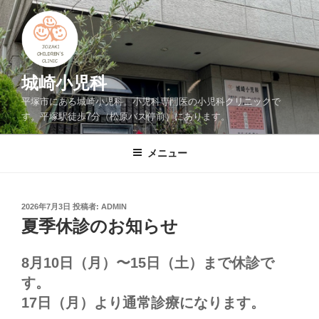
コ
ン
テ
ン
ツ
城崎小児科
へ
平塚市にある城崎小児科。小児科専門医の小児科クリニックで
ス
す。平塚駅徒歩7分（松原バス停前）にあります。
キ
ッ
メニュー
プ
投
2026年7月3日
投稿者:
ADMIN
稿
夏季休診のお知らせ
日:
8月10日（月）〜15日（土）まで休診で
す。
17日（月）より通常診療になります。