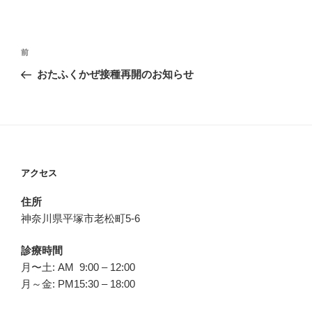
投
前
前
稿
の
おたふくかぜ接種再開のお知らせ
ナ
投
ビ
稿
ゲ
ー
シ
アクセス
ョ
ン
住所
神奈川県平塚市老松町5-6
診療時間
月〜土: AM 9:00 – 12:00
月～金: PM15:30 – 18:00